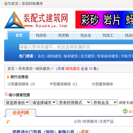
设为首页
|
添加到收藏夹
首页
找供应
找求购
找企业
找加工
找合
热门搜索：
杂志
|
砌块建筑
|
板材建筑
|
盒式建筑
|
骨架板材建筑
|
升板升
首页
>
所有类目
>
砌块建筑
>
>
（共有
砌块建筑
企业
16
条）
按行业筛选
小型建筑砌块
(2)
中型建筑砌块
(1)
大型建筑砌块
缩小搜索范围
调整关
如
企业列表
公司+经营模式+主营产品
邓恩进出口贸易（深圳）有限公司
[
]