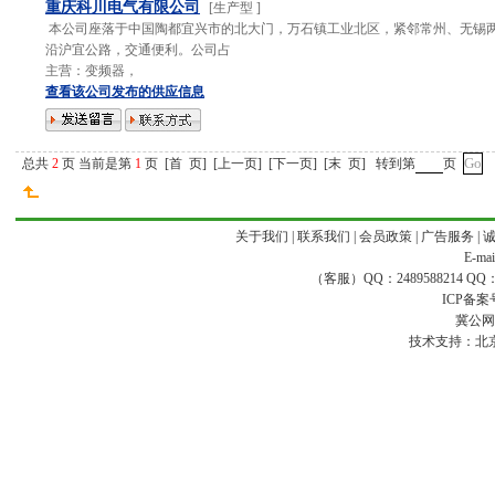
重庆科川电气有限公司
[
生产型
]
本公司座落于中国陶都宜兴市的北大门，万石镇工业北区，紧邻常州、无锡
沿沪宜公路，交通便利。公司占
主营：
变频器，
查看该公司发布的供应信息
总共
2
页 当前是第
1
页
[
首 页
]
[
上一页
]
[
下一页
]
[
末 页
]
转到第
页
关于我们
|
联系我们
|
会员政策
|
广告服务
|
E-ma
（客服）QQ：2489588214 QQ：16
ICP备案
冀公网安
技术支持：
北