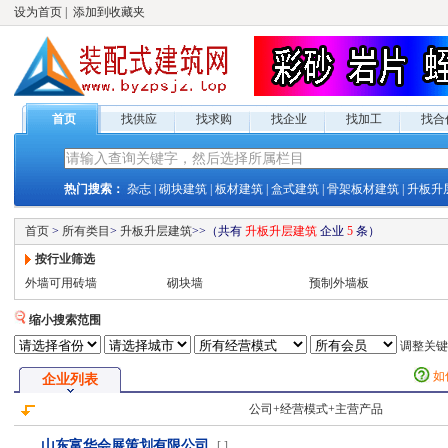
设为首页
|
添加到收藏夹
首页
找供应
找求购
找企业
找加工
找合
热门搜索：
杂志
|
砌块建筑
|
板材建筑
|
盒式建筑
|
骨架板材建筑
|
升板升
首页
>
所有类目
>
升板升层建筑
>
>
（共有
升板升层建筑
企业
5
条）
按行业筛选
外墙可用砖墙
砌块墙
预制外墙板
缩小搜索范围
调整关
如
企业列表
公司+经营模式+主营产品
山东富华会展策划有限公司
[
]