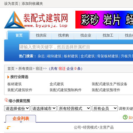
设为首页
|
添加到收藏夹
首页
找供应
找求购
找企业
找加工
找合
热门搜索：
杂志
|
砌块建筑
|
板材建筑
|
盒式建筑
|
骨架板材建筑
|
升板升
首页
>
所有类目
>
宿迁
>
>
（共有
宿迁
企业
0
条）
按行业筛选
板材建筑
盒式建筑
装配式建筑生产线设备
装配式建筑软件
装配式建筑预制构件
装配式建筑预埋件
缩小搜索范围
调整关
如
企业列表
公司+经营模式+主营产品