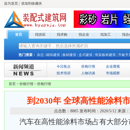
设为首页
|
添加到收藏夹
首页
找供应
找求购
找企业
找加工
找合
热门搜索：
杂志
|
砌块建筑
|
板材建筑
|
盒式建筑
|
骨架板材建筑
|
升板升
今日焦点
价格行情
企业透视
技术培训
人物访谈
市场观察
首页
>
价格行情
>
价格行情
到2030年 全球高性能涂料
点击数：
8885
发布时间：
2020/5/12
来源：
汽车在高性能涂料市场占有大部分