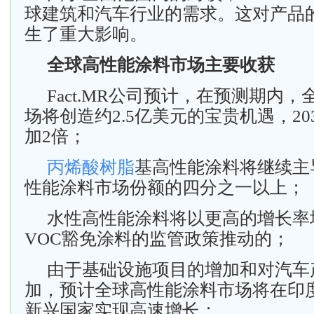
球建筑和汽车行业的需求。这对产品
生了重大影响。
全球高性能涂料市场主要收获
Fact.MR公司预计，在预测期内
场将创造约2.5亿美元的宝贵机遇，203
加2倍；
丙烯酸树脂
基高性能涂料将继续主
性能涂料市场份额的四分之一以上；
水性高性能涂料将以更高的增长率
VOC豁免涂料的监管政策推动的；
由于基础设施项目的增加和对汽车
加，预计全球高性能涂料市场将在印
新兴国家实现高速增长；