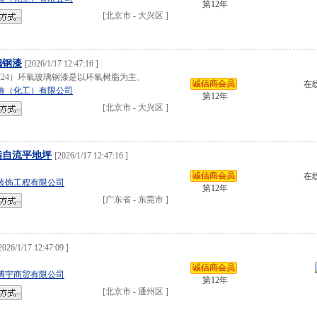
第12年
[
北京市
-
大兴区
]
璃钢漆
[
2026/1/17 12:47:16
]
1224）环氧玻璃钢漆是以环氧树脂为主、
诚信商会员
在
饰（化工）有限公司
第12年
[
北京市
-
大兴区
]
脂自流平地坪
[
2026/1/17 12:47:16
]
诚信商会员
在
装饰工程有限公司
第12年
[
广东省
-
东莞市
]
2026/1/17 12:47:09
]
诚信商会员
博宇商贸有限公司
第12年
[
北京市
-
通州区
]