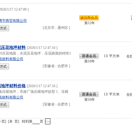
2026/1/17 12:47:09
]
诚信商会员
博宇商贸有限公司
第12年
[
北京市
-
通州区
]
泥压花地坪材料
[
2026/1/17 12:47:16
]
料压花地面，水泥压花地坪，压花路面的特性1
普通会员
13/
平方米
在
筑材料有限公司
第10年
[
安徽省
-
合肥市
]
模地坪材料价格
[
2026/1/17 12:47:16
]
格压模地坪，市政广场压模地坪款型 1、压模
普通会员
13/
平方米
在
筑材料有限公司
第10年
[
安徽省
-
合肥市
]
一页
]
[
末 页
]
转到第
页