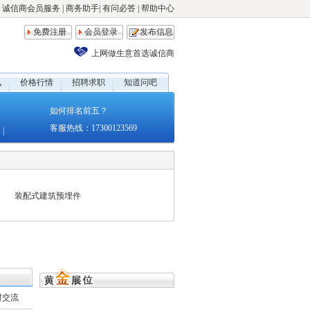
诚信商会员服务
|
商务助手
|
有问必答
|
帮助中心
免费注册
会员登录
发布信息
上网做生意首选诚信商
讯
价格行情
招聘求职
知道问吧
如何排名前五？
客服热线：17300123569
备
|
装配式建筑预埋件
时交流