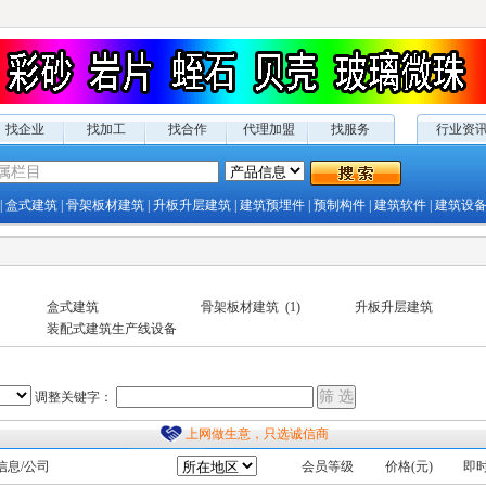
找企业
找加工
找合作
代理加盟
找服务
行业资
|
盒式建筑
|
骨架板材建筑
|
升板升层建筑
|
建筑预埋件
|
预制构件
|
建筑软件
|
建筑设
）
盒式建筑
骨架板材建筑
(1)
升板升层建筑
装配式建筑生产线设备
调整关键字：
上网做生意，只选诚信商
信息/公司
会员等级
价格(元)
即