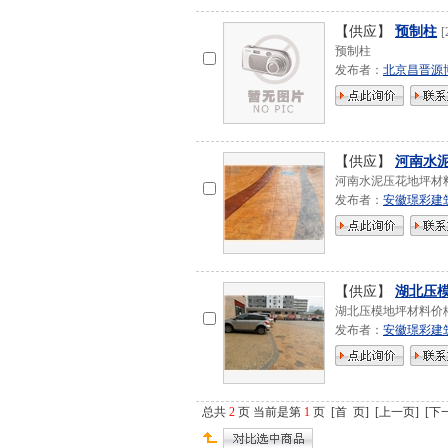
【供应】
预制柱
[
预制柱
发布者：
北京昌晋源
【供应】
河南水
河南水泥压花地坪材
发布者：
安徽璟彩建
【供应】
湖北压
湖北压模地坪材料价
发布者：
安徽璟彩建
总共
2
页 当前是第
1
页
[
首 页
]
[
上一页
]
[
下