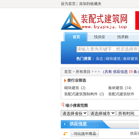
设为首页
|
添加到收藏夹
首页
找供应
找求购
热门搜索：
杂志
|
砌块建筑
|
板材建筑
首页
>
所有类目
>
>
>
（共有
供应
信息
19
条
按行业筛选
砌块建筑
(2)
板材建筑
(14)
装配式建筑预制构件
(2)
装配式建筑软件
缩小搜索范围
供应
信息
供应