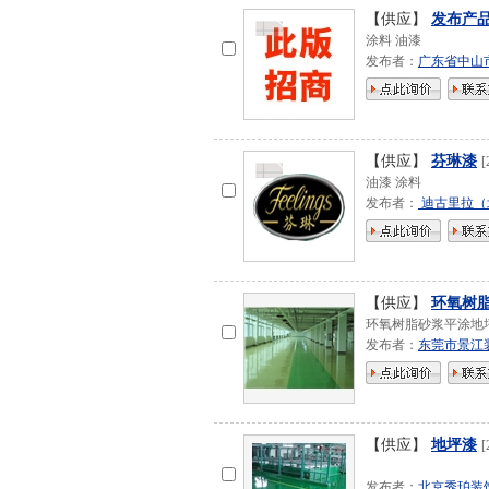
【供应】
发布产
涂料 油漆
发布者：
广东省中山
【供应】
芬琳漆
[
油漆 涂料
发布者：
迪古里拉（
【供应】
环氧树
环氧树脂砂浆平涂地
发布者：
东莞市景江
【供应】
地坪漆
[
发布者：
北京秀珀装