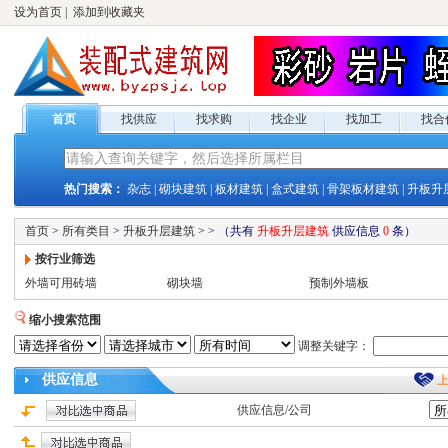
设为首页
|
添加到收藏夹
首页
找供应
找求购
找企业
找加工
找合
热门搜索：
杂志
|
砌块建筑
|
板材建筑
|
盒式建筑
|
骨架板材建筑
|
升板升
首页
>
所有类目
>
升板升层建筑
>
>
（共有
升板升层建筑
供应
信息
0
条）
按行业筛选
外墙可用砖墙
砌块墙
预制外墙板
缩小搜索范围
调整关键字：
供应
信息
供应
信息/公司