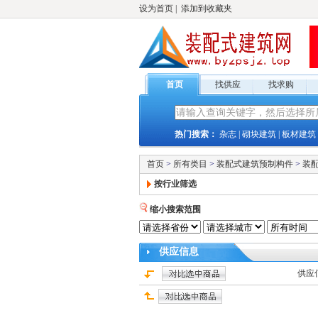
设为首页
|
添加到收藏夹
首页
找供应
找求购
热门搜索：
杂志
|
砌块建筑
|
板材建筑
首页
>
所有类目
>
装配式建筑预制构件
>
装
按行业筛选
缩小搜索范围
供应
信息
供应