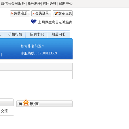
诚信商会员服务
|
商务助手
|
有问必答
|
帮助中心
免费注册
会员登录
发布信息
上网做生意首选诚信商
讯
价格行情
招聘求职
知道问吧
如何排名前五？
客服热线：17300123569
备
|
时交流