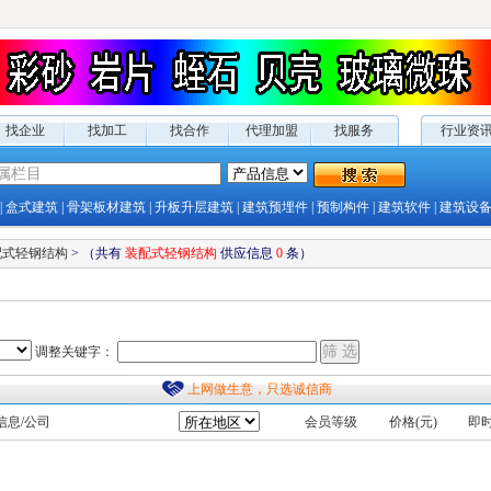
找企业
找加工
找合作
代理加盟
找服务
行业资
|
盒式建筑
|
骨架板材建筑
|
升板升层建筑
|
建筑预埋件
|
预制构件
|
建筑软件
|
建筑设
配式轻钢结构
>
（共有
装配式轻钢结构
供应
信息
0
条）
调整关键字：
上网做生意，只选诚信商
信息/公司
会员等级
价格(元)
即