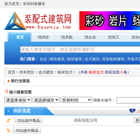
设为首页
|
添加到收藏夹
首页
找供应
找求购
找企业
找加工
找合
热门搜索：
杂志
|
砌块建筑
|
板材建筑
|
盒式建筑
|
骨架板材建筑
|
升板升
首页
>
所有类目
>
盒式建筑
>
板材盒式
>
（共有
板材盒式
供应
信息
0
条）
按行业筛选
缩小搜索范围
调整关键字：
供应
信息
供应
信息/公司